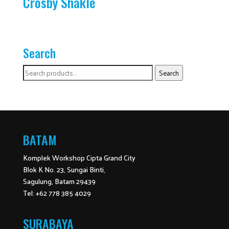
Crosby Shakle
Search
Search
Search
for:
BATAM
Komplek Workshop Cipta Grand City
Blok K No. 23, Sungai Binti,
Sagulung, Batam 29439
Tel: +62 778 385 4029
SURABAYA